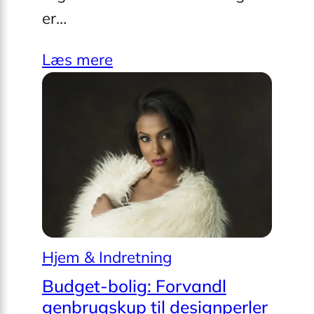
er…
Læs mere
Hjem & Indretning
Budget-bolig: Forvandl
genbrugskup til designperler