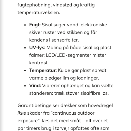
fugtophobning, vindstød og kraftig
temperatur­vekslen.
Fugt:
Sisal suger vand; elektroniske
skiver ruster ved stikben og får
kondens i sensorfelter.
UV-lys:
Maling på både sisal og plast
falmer; LCD/LED-segmenter mister
kontrast.
Temperatur:
Kulde gør plast sprødt,
varme blødgør lim og lodninger.
Vind:
Vibrerer ophænget og kan vælte
standeren; træk støver sisalfibre løs.
Garanti­betingelser dækker som hovedregel
ikke
skader fra “continuous outdoor
exposure”; læs det med småt – alt over et
par timers brug i tørvejr opfattes ofte som