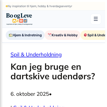
×
Spring
Ny inspiration til hjem, hobby & hverdags­eventyr
til
indhold
☰
Hjem & Indretning
Kreativ & Hobby
Spil & Unde
Spil & Underholdning
Kan jeg bruge en
dartskive udendørs?
6. oktober 2025
•