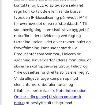
kontakter og LED-display, som selv i let
regn kan kortslutte eller irre; de kræver
typisk en IP-klassificering på
mindst
IP44
for overhovedet at være “stænktætte”. Til
sammenligning er en sisal-skive bygget af
naturfibre, der udvider sig ved fugt og
tørrer ind i solen – det giver revner, buler og
farvefalmning, især under stærk UV.
Producenter som Winmau, Unicorn og
Arachnid skriver derfor i deres manualer, at
skiverne skal “opbevares tørt og køligt” og
“ikke udsættes for direkte sollys eller regn”.
Vil du alligevel tage kampen op mod
elementerne, anbefaler natur- og
friluftseksperter (læs fx
Naturinformation
Online – din genvej til viden om dansk
natur
) at beskytte alt udstyr mod