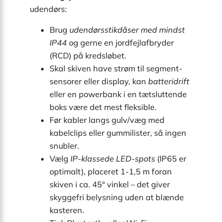
udendørs:
Brug
udendørsstikdåser med mindst
IP44
og gerne en jordfejlafbryder
(RCD) på kredsløbet.
Skal skiven have strøm til segment-
sensorer eller display, kan
batteridrift
eller en powerbank i en tætsluttende
boks være det mest fleksible.
Før kabler langs gulv/væg med
kabelclips eller gummilister, så ingen
snubler.
Vælg
IP-klassede LED-spots
(IP65 er
optimalt), placeret 1-1,5 m foran
skiven i ca. 45° vinkel – det giver
skyggefri belysning uden at blænde
kasteren.