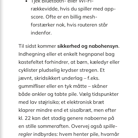
Tjek Bluetooth- eller Wi-Fi-
rækkevidde, hvis du spiller med app-
score. Ofte er en billig mesh-
forstærker nok, hvis routeren står
indenfor.
Til sidst kommer
sikkerhed og nabohensyn
.
Indhegning eller et enkelt hegnpanel bag
kastefeltet forhindrer, at børn, kæledyr eller
cyklister pludselig krydser stregen. Et
jævnt, skridsikkert underlag – f.eks.
gummifliser eller en tyk måtte – skåner
både ankler og tabte pile. Vælg tidspunkter
med lav støjrisiko; et elektronisk bræt
klaprer mindre end et sisalbræt, men efter
kl. 22 kan det stadig genere naboerne på
en stille sommeraften. Overvej også
spil­le­
reg­ler
indbyrdes: hvem henter pile, hvornår