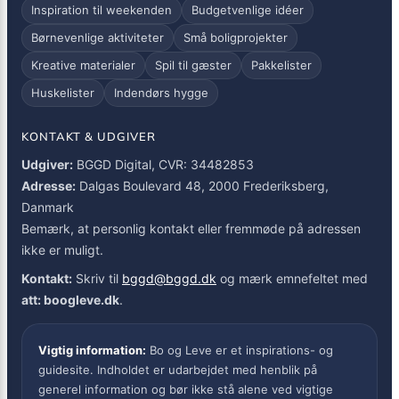
Inspiration til weekenden
Budgetvenlige idéer
Børnevenlige aktiviteter
Små boligprojekter
Kreative materialer
Spil til gæster
Pakkelister
Huskelister
Indendørs hygge
KONTAKT & UDGIVER
Udgiver:
BGGD Digital, CVR: 34482853
Adresse:
Dalgas Boulevard 48, 2000 Frederiksberg,
Danmark
Bemærk, at personlig kontakt eller fremmøde på adressen
ikke er muligt.
Kontakt:
Skriv til
bggd@bggd.dk
og mærk emnefeltet med
att: boogleve.dk
.
Vigtig information:
Bo og Leve er et inspirations- og
guidesite. Indholdet er udarbejdet med henblik på
generel information og bør ikke stå alene ved vigtige